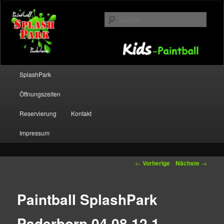
Such
Splashpark Paderborn
Hauptmenü
SplashPark
Zum Inhalt wechseln
Zum sekundären Inhalt wechseln
Öffnungszeiten
Reservierung
Kontakt
Impressum
Artikelnavigation
←
Vorherige
Nächste
→
Paintball SplashPark
Paderborn 04.08.12 1